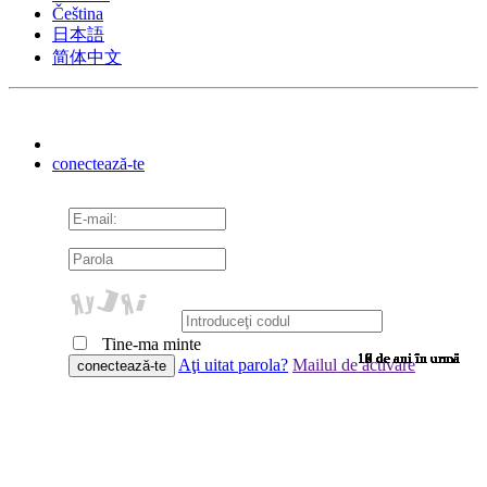
Čeština
日本語
简体中文
conectează-te
Tine-ma minte
10 de ani în urmă
10 de ani în urmă
10 de ani în urmă
10 de ani în urmă
10 de ani în urmă
10 de ani în urmă
10 de ani în urmă
10 de ani în urmă
10 de ani în urmă
10 de ani în urmă
10 de ani în urmă
10 de ani în urmă
10 de ani în urmă
10 de ani în urmă
10 de ani în urmă
9 de ani în urmă
9 de ani în urmă
9 de ani în urmă
9 de ani în urmă
9 de ani în urmă
9 de ani în urmă
9 de ani în urmă
9 de ani în urmă
9 de ani în urmă
9 de ani în urmă
9 de ani în urmă
9 de ani în urmă
9 de ani în urmă
9 de ani în urmă
9 de ani în urmă
9 de ani în urmă
8 de ani în urmă
7 de ani în urmă
7 de ani în urmă
6 de ani în urmă
6 de ani în urmă
Aţi uitat parola?
Mailul de activare