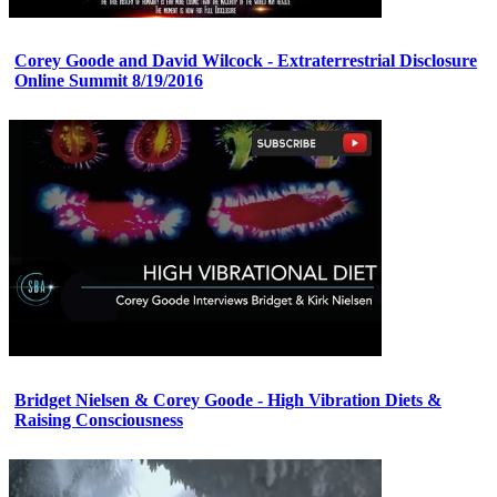
Corey Goode and David Wilcock - Extraterrestrial Disclosure
Online Summit 8/19/2016
Bridget Nielsen & Corey Goode - High Vibration Diets &
Raising Consciousness