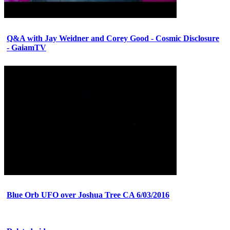
Q&A with Jay Weidner and Corey Good - Cosmic Disclosure
- GaiamTV
Blue Orb UFO over Joshua Tree CA 6/03/2016