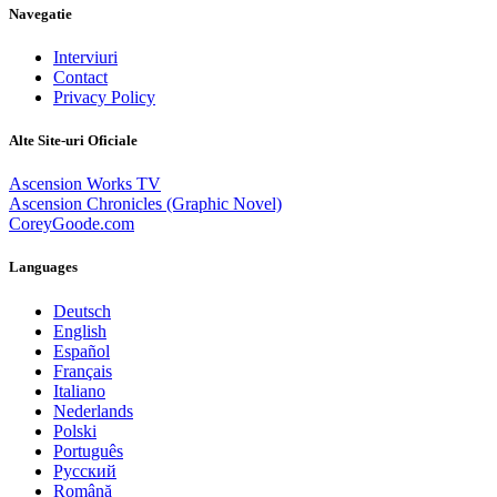
Navegatie
Interviuri
Contact
Privacy Policy
Alte Site-uri Oficiale
Ascension Works TV
Ascension Chronicles (Graphic Novel)
CoreyGoode.com
Languages
Deutsch
English
Español
Français
Italiano
Nederlands
Polski
Português
Pусский
Română