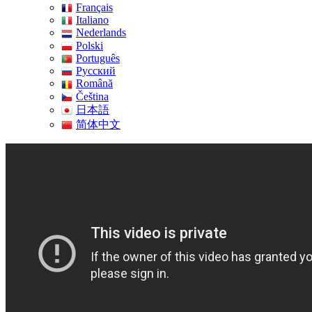
Français
Italiano
Nederlands
Polski
Português
Pусский
Română
Čeština
日本語
简体中文