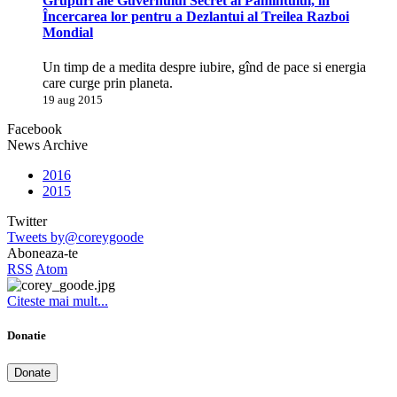
Grupuri ale Guvernului Secret al Pamîntului, în
Încercarea lor pentru a Dezlantui al Treilea Razboi
Mondial
Un timp de a medita despre iubire, gînd de pace si energia
care curge prin planeta.
19 aug 2015
Facebook
News Archive
2016
2015
Twitter
Tweets by@coreygoode
Aboneaza-te
RSS
Atom
Citeste mai mult...
Donatie
Donate