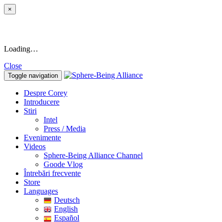
×
Loading…
Close
Toggle navigation
Despre Corey
Introducere
Stiri
Intel
Press / Media
Evenimente
Videos
Sphere-Being Alliance Channel
Goode Vlog
Întrebări frecvente
Store
Languages
Deutsch
English
Español