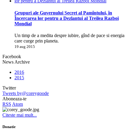
Grupuri ale Guvernului Secret al Pamîntului, în
Încercarea lor pentru a Dezlantui al Treilea Razboi
Mondial
Un timp de a medita despre iubire, gînd de pace si energia
care curge prin planeta.
19 aug 2015
Facebook
News Archive
2016
2015
Twitter
Tweets by@coreygoode
Aboneaza-te
RSS
Atom
Citeste mai mult...
Donatie