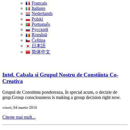
Français
Italiano
Nederlands
Polski
Português
Pусский
Română
Čeština
日本語
简体中文
Intel, Cabala si Grupul Nostru de Constiinta Co-
Creativa
Grupul de Constiinta pondereaza, în special acum, o decizie de
grup.Group consciousness is making a group decision right now.
vineri, 04 martie 2016
Citeste mai mult...