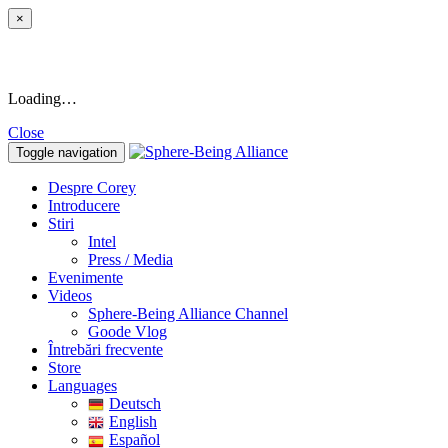
×
Loading…
Close
Toggle navigation
Despre Corey
Introducere
Stiri
Intel
Press / Media
Evenimente
Videos
Sphere-Being Alliance Channel
Goode Vlog
Întrebări frecvente
Store
Languages
Deutsch
English
Español