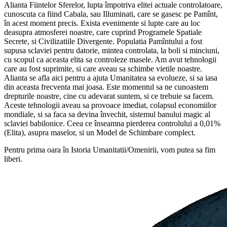
Alianta Fiintelor Sferelor, lupta împotriva elitei actuale controlatoare,
cunoscuta ca fiind Cabala, sau Illuminati, care se gasesc pe Pamînt,
în acest moment precis. Exista evenimente si lupte care au loc
deasupra atmosferei noastre, care cuprind Programele Spatiale
Secrete, si Civilizatiile Divergente. Populatia Pamîntului a fost
supusa sclaviei pentru datorie, mintea controlata, la boli si minciuni,
cu scopul ca aceasta elita sa controleze masele. Am avut tehnologii
care au fost suprimite, si care aveau sa schimbe vietile noastre.
Alianta se afla aici pentru a ajuta Umanitatea sa evolueze, si sa iasa
din aceasta frecventa mai joasa. Este momentul sa ne cunoastem
drepturile noastre, cine cu adevarat suntem, si ce trebuie sa facem.
Aceste tehnologii aveau sa provoace imediat, colapsul economiilor
mondiale, si sa faca sa devina învechit, sistemul banului magic al
sclaviei babilonice. Ceea ce înseamna pierderea controlului a 0,01%
(Elita), asupra maselor, si un Model de Schimbare complect.
Pentru prima oara în Istoria Umanitatii/Omenirii, vom putea sa fim
liberi.