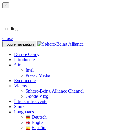
×
Loading…
Close
Toggle navigation
Despre Corey
Introducere
Stiri
Intel
Press / Media
Evenimente
Videos
Sphere-Being Alliance Channel
Goode Vlog
Întrebări frecvente
Store
Languages
Deutsch
English
Español