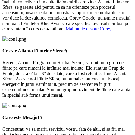
înaltarii colective a Umanitatii/Omenirii care vine. Alianta Fiintelor
Sfera, se gaseste aici pentru ca sa ne orienteze prin procesul
ascensiunii, însa este datoria noastra sa aprobam schimbarile care
vor duce la dezvaluirea complecta. Corey Goode, transmite mesajul
spiritual al Fiintelor Blue Avians, care specifica avansul spiritual pe
care suntem în curs de a-l atinge.
Mai multe despre Corey.
Ce este Alianta Fiintelor Sfera?(
Recent, Alianta Programului Spatial Secret, sa unit unui grup de
fiinte pe care nimeni le întîlnise mai înainte. Ele sunt un Grup de
Fiinte, de la a 6ª la a 9ª densitate, care a fost referit ca fiind Alianta
Sferei. Aceste noi Fiinte Sfera, nu numai ca au creat un blocaj
energetic în jurul Pamîntului, precum de asemenea în jurul
sistemului nostru solar. Sunt un grup non-violent de fiinte care ajuta
în special sub forma unui mesaj.
Care este Mesajul ?
Concentrati-va sa mariti serviciul vostru fata de altii, si sa fiti mai
dragastosi pentru voi însisi, si pentru toti, cu scopul de a înalta