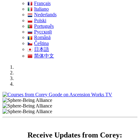
Français
Italiano
Nederlands
Polski
Português
Pусский
Română
Čeština
日本語
简体中文
Receive Updates from Corey: