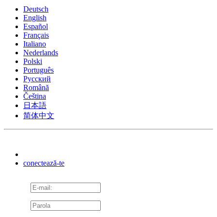
Deutsch
English
Español
Français
Italiano
Nederlands
Polski
Português
Pусский
Română
Čeština
日本語
简体中文
conectează-te