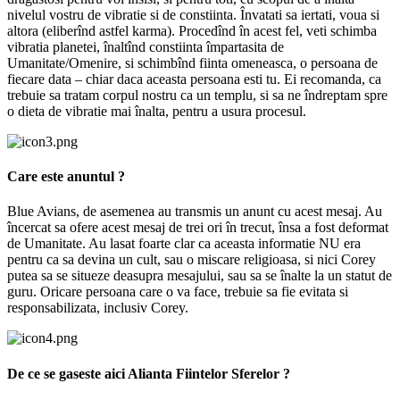
nivelul vostru de vibratie si de constiinta. Învatati sa iertati, voua si
altora (eliberînd astfel karma). Procedînd în acest fel, veti schimba
vibratia planetei, înaltînd constiinta împartasita de
Umanitate/Omenire, si schimbînd fiinta omeneasca, o persoana de
fiecare data – chiar daca aceasta persoana esti tu. Ei recomanda, ca
trebuie sa tratam corpul nostru ca un templu, si sa ne îndreptam spre
o dieta de vibratie mai înalta, pentru a usura procesul.
Care este anuntul ?
Blue Avians, de asemenea au transmis un anunt cu acest mesaj. Au
încercat sa ofere acest mesaj de trei ori în trecut, însa a fost deformat
de Umanitate. Au lasat foarte clar ca aceasta informatie NU era
pentru ca sa devina un cult, sau o miscare religioasa, si nici Corey
putea sa se situeze deasupra mesajului, sau sa se înalte la un statut de
guru. Oricare persoana care o va face, trebuie sa fie evitata si
responsabilizata, inclusiv Corey.
De ce se gaseste aici Alianta Fiintelor Sferelor ?