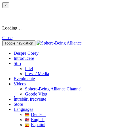
×
Loading…
Close
Toggle navigation
Despre Corey
Introducere
Stiri
Intel
Press / Media
Evenimente
Videos
Sphere-Being Alliance Channel
Goode Vlog
Întrebări frecvente
Store
Languages
Deutsch
English
Español