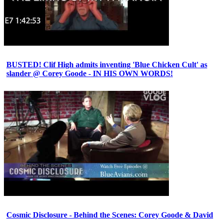
BUSTED! Clif High admits inventing 'Blue Chicken Cult' as
slander @ Corey Goode - IN HIS OWN WORDS!
Cosmic Disclosure - Behind the Scenes: Corey Goode & David