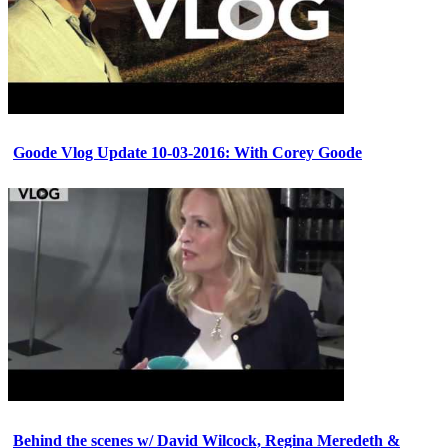
Goode Vlog Update 10-03-2016: With Corey Goode
Behind the scenes w/ David Wilcock, Regina Meredeth &