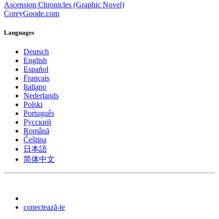
Ascension Chronicles (Graphic Novel)
CoreyGoode.com
Languages
Deutsch
English
Español
Français
Italiano
Nederlands
Polski
Português
Pусский
Română
Čeština
日本語
简体中文
conectează-te