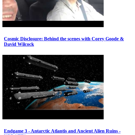
Cosmic Disclosure: Behind the scenes with Corey Goode &
David Wilcock
Endgame 3 - Antarctic Atlantis and Ancient Alien Ruins -