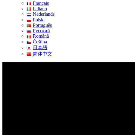
Français
Italiano
Nederlands
Polski
Português
Pусский
Română
Čeština
日本語
简体中文