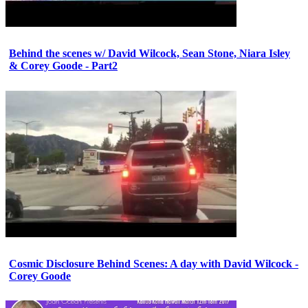
Behind the scenes w/ David Wilcock, Sean Stone, Niara Isley
& Corey Goode - Part2
Cosmic Disclosure Behind Scenes: A day with David Wilcock -
Corey Goode