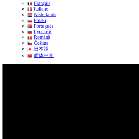
Français
Italiano
Nederlands
Polski
Português
Pусский
Română
Čeština
日本語
简体中文