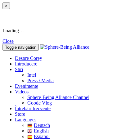
×
Loading…
Close
Toggle navigation
Despre Corey
Introducere
Stiri
Intel
Press / Media
Evenimente
Videos
Sphere-Being Alliance Channel
Goode Vlog
Întrebări frecvente
Store
Languages
Deutsch
English
Español