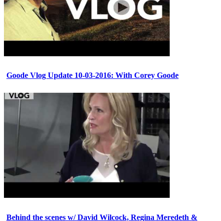
Goode Vlog Update 10-03-2016: With Corey Goode
Behind the scenes w/ David Wilcock, Regina Meredeth &