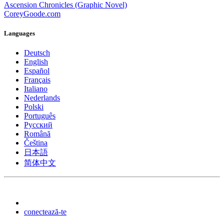
Ascension Chronicles (Graphic Novel)
CoreyGoode.com
Languages
Deutsch
English
Español
Français
Italiano
Nederlands
Polski
Português
Pусский
Română
Čeština
日本語
简体中文
conectează-te