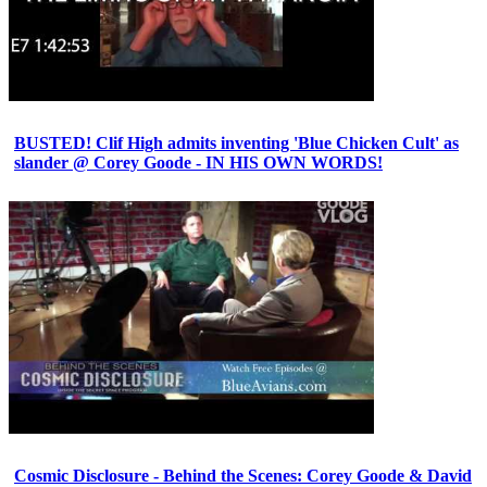
BUSTED! Clif High admits inventing 'Blue Chicken Cult' as
slander @ Corey Goode - IN HIS OWN WORDS!
Cosmic Disclosure - Behind the Scenes: Corey Goode & David