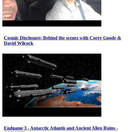
Cosmic Disclosure: Behind the scenes with Corey Goode &
David Wilcock
Endgame 3 - Antarctic Atlantis and Ancient Alien Ruins -