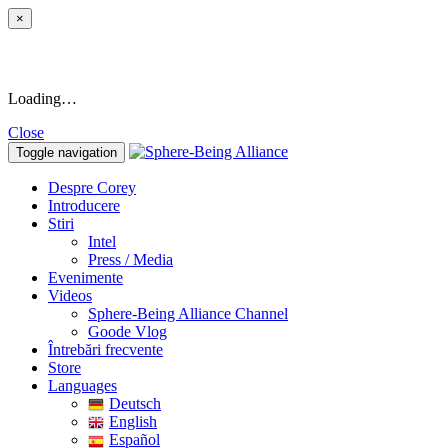
×
Loading…
Close
Toggle navigation
Despre Corey
Introducere
Stiri
Intel
Press / Media
Evenimente
Videos
Sphere-Being Alliance Channel
Goode Vlog
Întrebări frecvente
Store
Languages
Deutsch
English
Español