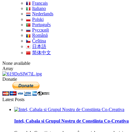
Français
Italiano
Nederlands
Polski
Português
Pусский
Română
Čeština
日本語
简体中文
None available
Array
Donatie
Latest Posts
Intel, Cabala si Grupul Nostru de Constiinta Co-Creativa