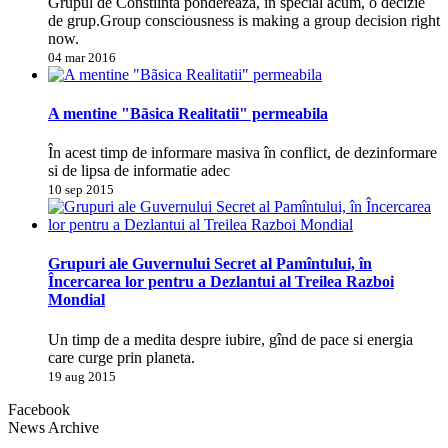
Grupul de Constiinta pondereaza, în special acum, o decizie
de grup.Group consciousness is making a group decision right
now.
04 mar 2016
A mentine "Bãsica Realitatii" permeabila
În acest timp de informare masiva în conflict, de dezinformare
si de lipsa de informatie adec
10 sep 2015
Grupuri ale Guvernului Secret al Pamîntului, în
Încercarea lor pentru a Dezlantui al Treilea Razboi
Mondial
Un timp de a medita despre iubire, gînd de pace si energia
care curge prin planeta.
19 aug 2015
Facebook
News Archive