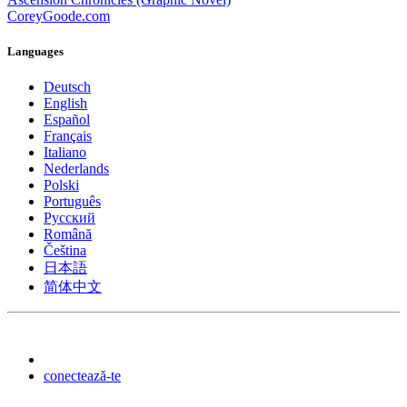
CoreyGoode.com
Languages
Deutsch
English
Español
Français
Italiano
Nederlands
Polski
Português
Pусский
Română
Čeština
日本語
简体中文
conectează-te