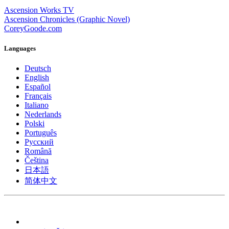
Ascension Works TV
Ascension Chronicles (Graphic Novel)
CoreyGoode.com
Languages
Deutsch
English
Español
Français
Italiano
Nederlands
Polski
Português
Pусский
Română
Čeština
日本語
简体中文