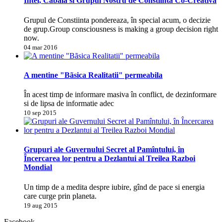
Intel, Cabala si Grupul Nostru de Constiinta Co-Creativa
Grupul de Constiinta pondereaza, în special acum, o decizie
de grup.Group consciousness is making a group decision right
now.
04 mar 2016
A mentine "Bãsica Realitatii" permeabila
În acest timp de informare masiva în conflict, de dezinformare
si de lipsa de informatie adec
10 sep 2015
Grupuri ale Guvernului Secret al Pamîntului, în
Încercarea lor pentru a Dezlantui al Treilea Razboi
Mondial
Un timp de a medita despre iubire, gînd de pace si energia
care curge prin planeta.
19 aug 2015
Facebook