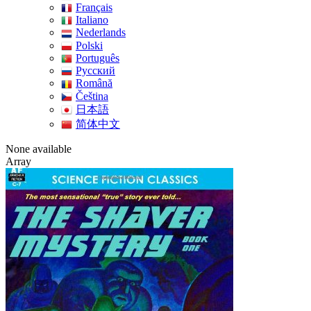
Français
Italiano
Nederlands
Polski
Português
Pусский
Română
Čeština
日本語
简体中文
None available
Array