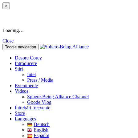
×
Loading…
Close
Toggle navigation
Despre Corey
Introducere
Stiri
Intel
Press / Media
Evenimente
Videos
Sphere-Being Alliance Channel
Goode Vlog
Întrebări frecvente
Store
Languages
Deutsch
English
Español