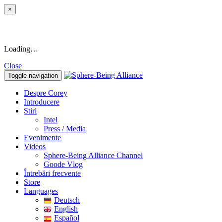
×
Loading…
Close
Toggle navigation
Despre Corey
Introducere
Stiri
Intel
Press / Media
Evenimente
Videos
Sphere-Being Alliance Channel
Goode Vlog
Întrebări frecvente
Store
Languages
Deutsch
English
Español