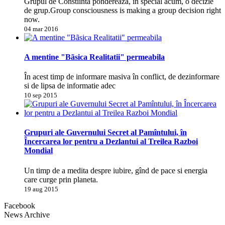
Grupul de Constiinta pondereaza, în special acum, o decizie
de grup.Group consciousness is making a group decision right
now.
04 mar 2016
A mentine "Bãsica Realitatii" permeabila
În acest timp de informare masiva în conflict, de dezinformare
si de lipsa de informatie adec
10 sep 2015
Grupuri ale Guvernului Secret al Pamîntului, în
Încercarea lor pentru a Dezlantui al Treilea Razboi
Mondial
Un timp de a medita despre iubire, gînd de pace si energia
care curge prin planeta.
19 aug 2015
Facebook
News Archive