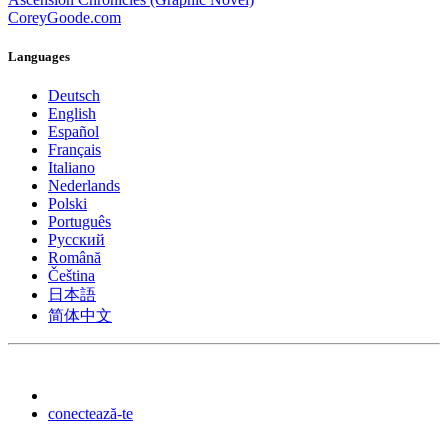
CoreyGoode.com
Languages
Deutsch
English
Español
Français
Italiano
Nederlands
Polski
Português
Pусский
Română
Čeština
日本語
简体中文
conectează-te