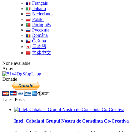
Français
Italiano
Nederlands
Polski
Português
Pусский
Română
Čeština
日本語
简体中文
None available
Array
Donatie
Latest Posts
Intel, Cabala si Grupul Nostru de Constiinta Co-Creativa