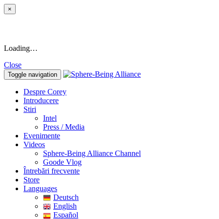
×
Loading…
Close
Toggle navigation
Despre Corey
Introducere
Stiri
Intel
Press / Media
Evenimente
Videos
Sphere-Being Alliance Channel
Goode Vlog
Întrebări frecvente
Store
Languages
Deutsch
English
Español