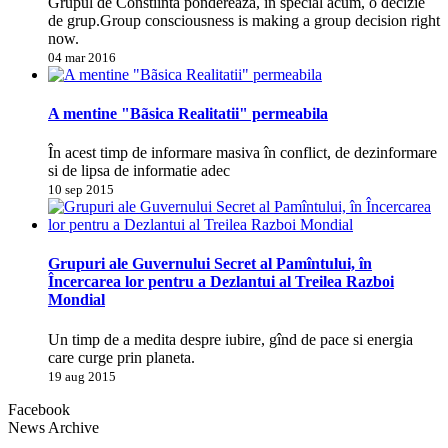
Grupul de Constiinta pondereaza, în special acum, o decizie
de grup.Group consciousness is making a group decision right
now.
04 mar 2016
A mentine "Bãsica Realitatii" permeabila
În acest timp de informare masiva în conflict, de dezinformare
si de lipsa de informatie adec
10 sep 2015
Grupuri ale Guvernului Secret al Pamîntului, în
Încercarea lor pentru a Dezlantui al Treilea Razboi
Mondial
Un timp de a medita despre iubire, gînd de pace si energia
care curge prin planeta.
19 aug 2015
Facebook
News Archive