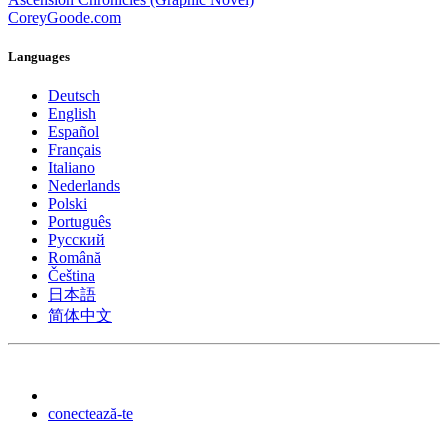
CoreyGoode.com
Languages
Deutsch
English
Español
Français
Italiano
Nederlands
Polski
Português
Pусский
Română
Čeština
日本語
简体中文
conectează-te