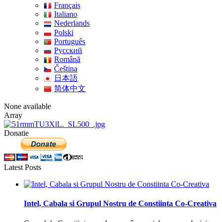
Français
Italiano
Nederlands
Polski
Português
Pусский
Română
Čeština
日本語
简体中文
None available
Array
Donatie
Latest Posts
Intel, Cabala si Grupul Nostru de Constiinta Co-Creativa