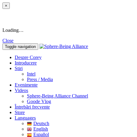
×
Loading…
Close
Toggle navigation
Despre Corey
Introducere
Stiri
Intel
Press / Media
Evenimente
Videos
Sphere-Being Alliance Channel
Goode Vlog
Întrebări frecvente
Store
Languages
Deutsch
English
Español