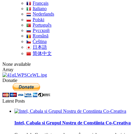
Français
Italiano
Nederlands
Polski
Português
Pусский
Română
Čeština
日本語
简体中文
None available
Array
Donatie
Latest Posts
Intel, Cabala si Grupul Nostru de Constiinta Co-Creativa