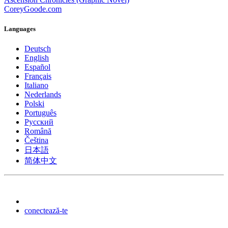
CoreyGoode.com
Languages
Deutsch
English
Español
Français
Italiano
Nederlands
Polski
Português
Pусский
Română
Čeština
日本語
简体中文
conectează-te