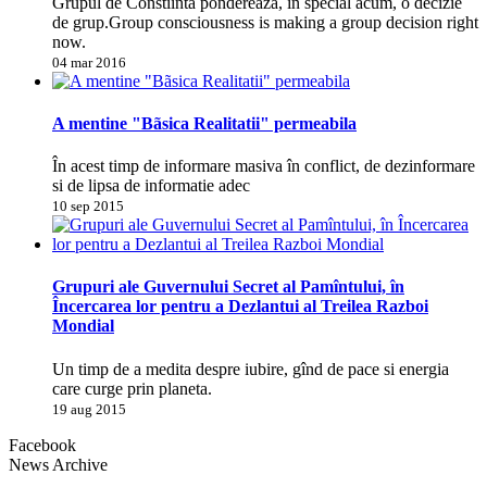
Grupul de Constiinta pondereaza, în special acum, o decizie
de grup.Group consciousness is making a group decision right
now.
04 mar 2016
A mentine "Bãsica Realitatii" permeabila
În acest timp de informare masiva în conflict, de dezinformare
si de lipsa de informatie adec
10 sep 2015
Grupuri ale Guvernului Secret al Pamîntului, în
Încercarea lor pentru a Dezlantui al Treilea Razboi
Mondial
Un timp de a medita despre iubire, gînd de pace si energia
care curge prin planeta.
19 aug 2015
Facebook
News Archive