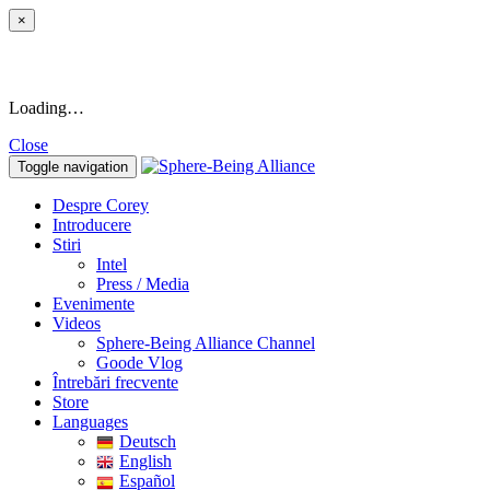
×
Loading…
Close
Toggle navigation
Despre Corey
Introducere
Stiri
Intel
Press / Media
Evenimente
Videos
Sphere-Being Alliance Channel
Goode Vlog
Întrebări frecvente
Store
Languages
Deutsch
English
Español