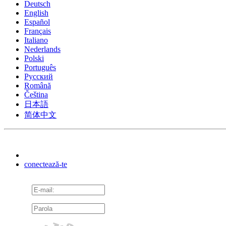
Deutsch
English
Español
Français
Italiano
Nederlands
Polski
Português
Pусский
Română
Čeština
日本語
简体中文
conectează-te