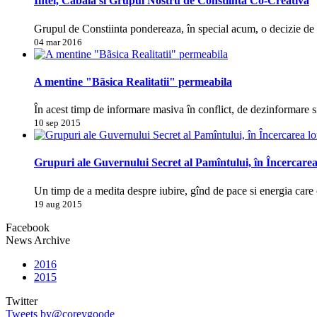
Intel, Cabala si Grupul Nostru de Constiinta Co-Creativa
Grupul de Constiinta pondereaza, în special acum, o decizie d
04 mar 2016
A mentine "Bãsica Realitatii" permeabila
În acest timp de informare masiva în conflict, de dezinformare s
10 sep 2015
Grupuri ale Guvernului Secret al Pamîntului, în Încercarea
Un timp de a medita despre iubire, gînd de pace si energia care 
19 aug 2015
Facebook
News Archive
2016
2015
Twitter
Tweets by@coreygoode