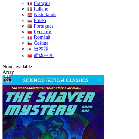
Français
Italiano
Nederlands
Polski
Português
Pусский
Română
Čeština
日本語
简体中文
None available
Array