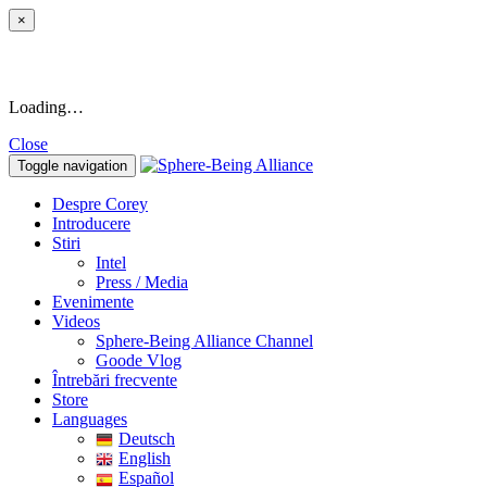
×
Loading…
Close
Toggle navigation
Despre Corey
Introducere
Stiri
Intel
Press / Media
Evenimente
Videos
Sphere-Being Alliance Channel
Goode Vlog
Întrebări frecvente
Store
Languages
Deutsch
English
Español