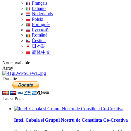
Français
Italiano
Nederlands
Polski
Português
Pусский
Română
Čeština
日本語
简体中文
None available
Array
Donatie
Latest Posts
Intel, Cabala si Grupul Nostru de Constiinta Co-Creativa