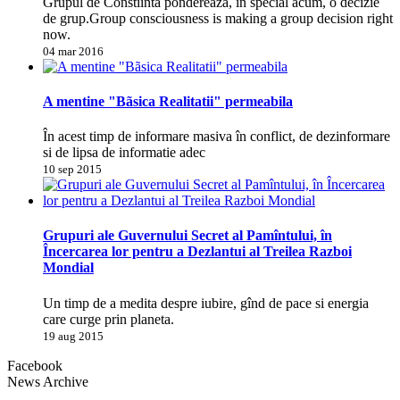
Grupul de Constiinta pondereaza, în special acum, o decizie
de grup.Group consciousness is making a group decision right
now.
04 mar 2016
A mentine "Bãsica Realitatii" permeabila
În acest timp de informare masiva în conflict, de dezinformare
si de lipsa de informatie adec
10 sep 2015
Grupuri ale Guvernului Secret al Pamîntului, în
Încercarea lor pentru a Dezlantui al Treilea Razboi
Mondial
Un timp de a medita despre iubire, gînd de pace si energia
care curge prin planeta.
19 aug 2015
Facebook
News Archive