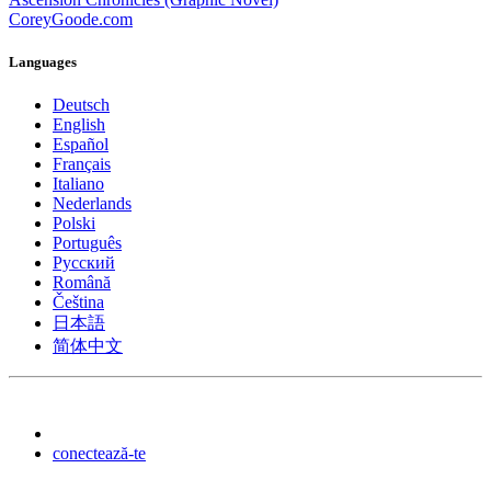
CoreyGoode.com
Languages
Deutsch
English
Español
Français
Italiano
Nederlands
Polski
Português
Pусский
Română
Čeština
日本語
简体中文
conectează-te