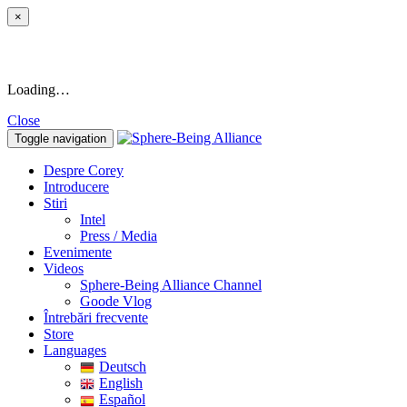
×
Loading…
Close
Toggle navigation
Despre Corey
Introducere
Stiri
Intel
Press / Media
Evenimente
Videos
Sphere-Being Alliance Channel
Goode Vlog
Întrebări frecvente
Store
Languages
Deutsch
English
Español