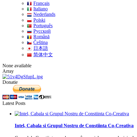
Français
Italiano
Nederlands
Polski
Português
Pусский
Română
Čeština
日本語
简体中文
None available
Array
Donatie
Latest Posts
Intel, Cabala si Grupul Nostru de Constiinta Co-Creativa