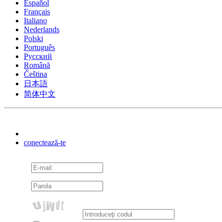
Español
Français
Italiano
Nederlands
Polski
Português
Pусский
Română
Čeština
日本語
简体中文
conectează-te