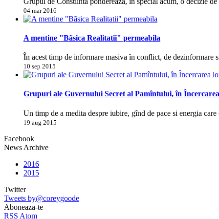
Grupul de Constiinta pondereaza, în special acum, o decizie d
04 mar 2016
A mentine "Bãsica Realitatii" permeabila
În acest timp de informare masiva în conflict, de dezinformare s
10 sep 2015
Grupuri ale Guvernului Secret al Pamîntului, în Încercarea
Un timp de a medita despre iubire, gînd de pace si energia care 
19 aug 2015
Facebook
News Archive
2016
2015
Twitter
Tweets by@coreygoode
Aboneaza-te
RSS
Atom