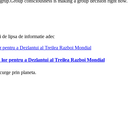
e grup.Group consciousness is making a group decision right now.
i de lipsa de informatie adec
 lor pentru a Dezlantui al Treilea Razboi Mondial
curge prin planeta.