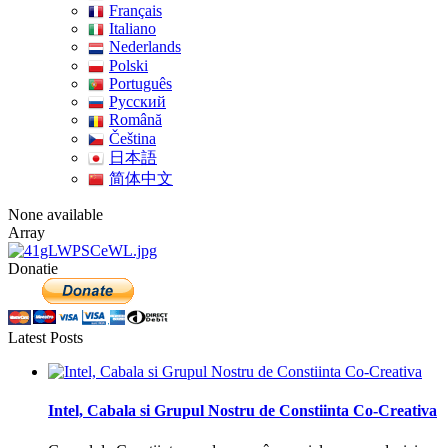
Français
Italiano
Nederlands
Polski
Português
Pусский
Română
Čeština
日本語
简体中文
None available
Array
Donatie
Latest Posts
Intel, Cabala si Grupul Nostru de Constiinta Co-Creativa