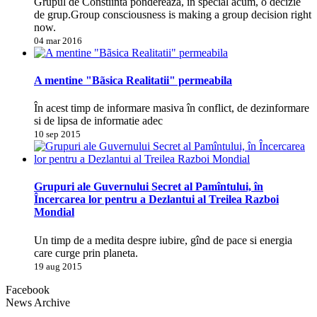
Grupul de Constiinta pondereaza, în special acum, o decizie
de grup.Group consciousness is making a group decision right
now.
04 mar 2016
A mentine "Bãsica Realitatii" permeabila
În acest timp de informare masiva în conflict, de dezinformare
si de lipsa de informatie adec
10 sep 2015
Grupuri ale Guvernului Secret al Pamîntului, în
Încercarea lor pentru a Dezlantui al Treilea Razboi
Mondial
Un timp de a medita despre iubire, gînd de pace si energia
care curge prin planeta.
19 aug 2015
Facebook
News Archive