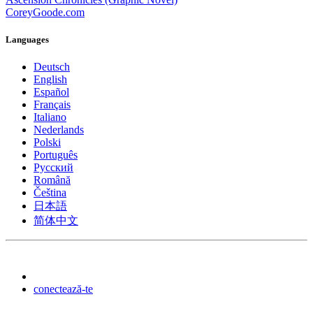
CoreyGoode.com
Languages
Deutsch
English
Español
Français
Italiano
Nederlands
Polski
Português
Pусский
Română
Čeština
日本語
简体中文
conectează-te