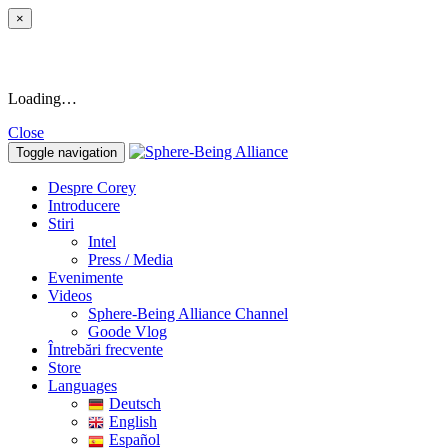
×
Loading…
Close
Toggle navigation
Despre Corey
Introducere
Stiri
Intel
Press / Media
Evenimente
Videos
Sphere-Being Alliance Channel
Goode Vlog
Întrebări frecvente
Store
Languages
Deutsch
English
Español