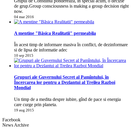
Grupul de Constiinta pondereaza, în special acum, o decizie
de grup.Group consciousness is making a group decision right
now.
04 mar 2016
A mentine "Bãsica Realitatii" permeabila
În acest timp de informare masiva în conflict, de dezinformare
si de lipsa de informatie adec
10 sep 2015
Grupuri ale Guvernului Secret al Pamîntului, în
Încercarea lor pentru a Dezlantui al Treilea Razboi
Mondial
Un timp de a medita despre iubire, gînd de pace si energia
care curge prin planeta.
19 aug 2015
Facebook
News Archive