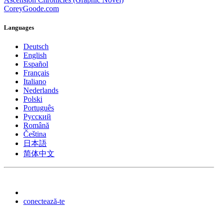
CoreyGoode.com
Languages
Deutsch
English
Español
Français
Italiano
Nederlands
Polski
Português
Pусский
Română
Čeština
日本語
简体中文
conectează-te