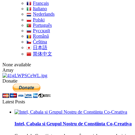
Français
Italiano
Nederlands
Polski
Português
Pусский
Română
Čeština
日本語
简体中文
None available
Array
Donatie
Latest Posts
Intel, Cabala si Grupul Nostru de Constiinta Co-Creativa