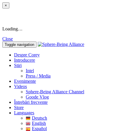
×
Loading…
Close
Toggle navigation
Despre Corey
Introducere
Stiri
Intel
Press / Media
Evenimente
Videos
Sphere-Being Alliance Channel
Goode Vlog
Întrebări frecvente
Store
Languages
Deutsch
English
Español