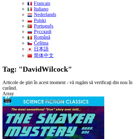
Français
Italiano
Nederlands
Polski
Português
Pусский
Română
Čeština
日本語
简体中文
Tag: "DavidWilcock"
Articole de ştiri în acest moment - vă rugăm să verificaţi din nou în
curând.
Array