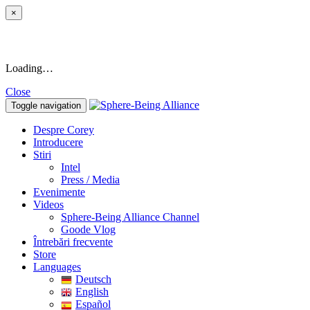
×
Loading…
Close
Toggle navigation
Despre Corey
Introducere
Stiri
Intel
Press / Media
Evenimente
Videos
Sphere-Being Alliance Channel
Goode Vlog
Întrebări frecvente
Store
Languages
Deutsch
English
Español