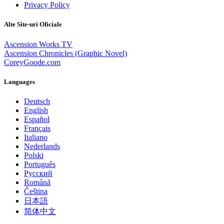
Privacy Policy
Alte Site-uri Oficiale
Ascension Works TV
Ascension Chronicles (Graphic Novel)
CoreyGoode.com
Languages
Deutsch
English
Español
Français
Italiano
Nederlands
Polski
Português
Pусский
Română
Čeština
日本語
简体中文