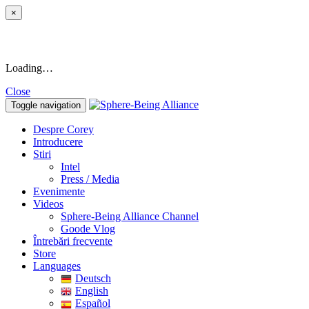
×
Loading…
Close
Toggle navigation
Despre Corey
Introducere
Stiri
Intel
Press / Media
Evenimente
Videos
Sphere-Being Alliance Channel
Goode Vlog
Întrebări frecvente
Store
Languages
Deutsch
English
Español