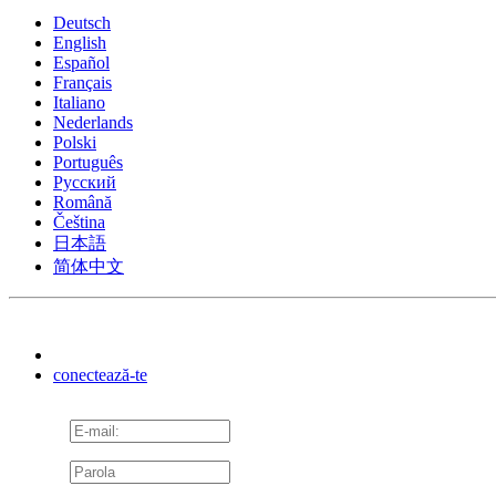
Deutsch
English
Español
Français
Italiano
Nederlands
Polski
Português
Pусский
Română
Čeština
日本語
简体中文
conectează-te