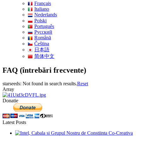
Français
Italiano
Nederlands
Polski
Português
Pусский
Română
Čeština
日本語
简体中文
FAQ (întrebări frecvente)
starseeds: Not found in search results.
Reset
Array
Donatie
Latest Posts