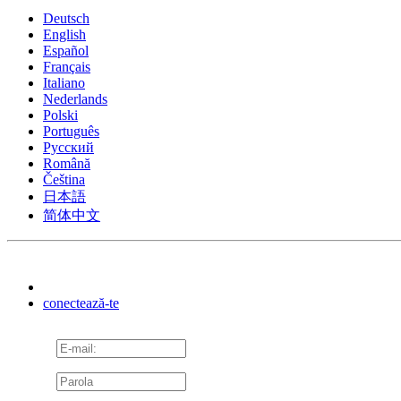
Deutsch
English
Español
Français
Italiano
Nederlands
Polski
Português
Pусский
Română
Čeština
日本語
简体中文
conectează-te