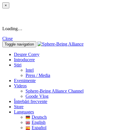
×
Loading…
Close
Toggle navigation
Despre Corey
Introducere
Stiri
Intel
Press / Media
Evenimente
Videos
Sphere-Being Alliance Channel
Goode Vlog
Întrebări frecvente
Store
Languages
Deutsch
English
Español