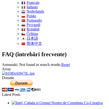
Français
Italiano
Nederlands
Polski
Português
Pусский
Română
Čeština
日本語
简体中文
FAQ (întrebări frecvente)
Annunaki: Not found in search results.
Reset
Array
Donatie
Latest Posts