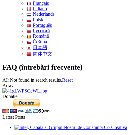
Français
Italiano
Nederlands
Polski
Português
Pусский
Română
Čeština
日本語
简体中文
FAQ (întrebări frecvente)
AI: Not found in search results.
Reset
Array
Donatie
Latest Posts