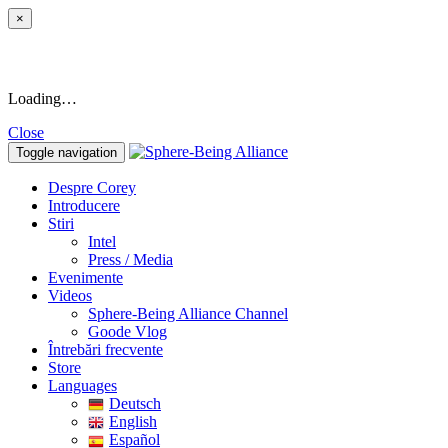
×
Loading…
Close
Toggle navigation
Despre Corey
Introducere
Stiri
Intel
Press / Media
Evenimente
Videos
Sphere-Being Alliance Channel
Goode Vlog
Întrebări frecvente
Store
Languages
Deutsch
English
Español