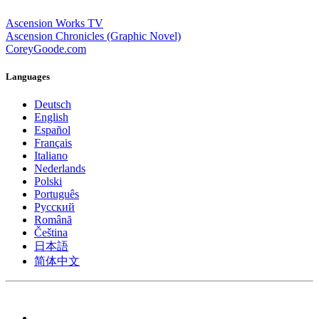
Ascension Works TV
Ascension Chronicles (Graphic Novel)
CoreyGoode.com
Languages
Deutsch
English
Español
Français
Italiano
Nederlands
Polski
Português
Pусский
Română
Čeština
日本語
简体中文