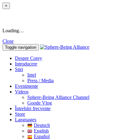
×
Loading…
Close
Toggle navigation
Despre Corey
Introducere
Stiri
Intel
Press / Media
Evenimente
Videos
Sphere-Being Alliance Channel
Goode Vlog
Întrebări frecvente
Store
Languages
Deutsch
English
Español