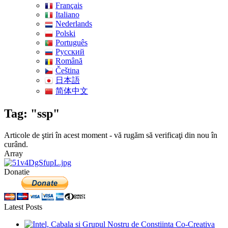
Français
Italiano
Nederlands
Polski
Português
Pусский
Română
Čeština
日本語
简体中文
Tag: "ssp"
Articole de ştiri în acest moment - vă rugăm să verificaţi din nou în
curând.
Array
Donatie
Latest Posts