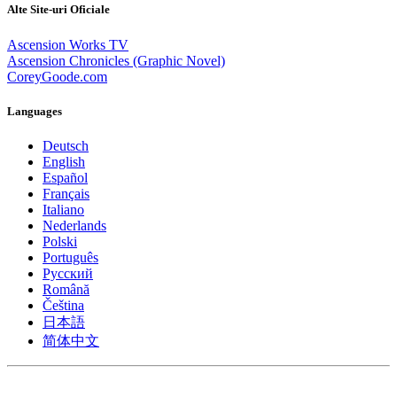
Alte Site-uri Oficiale
Ascension Works TV
Ascension Chronicles (Graphic Novel)
CoreyGoode.com
Languages
Deutsch
English
Español
Français
Italiano
Nederlands
Polski
Português
Pусский
Română
Čeština
日本語
简体中文