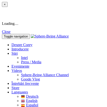
×
Loading…
Close
Toggle navigation
Despre Corey
Introducere
Stiri
Intel
Press / Media
Evenimente
Videos
Sphere-Being Alliance Channel
Goode Vlog
Întrebări frecvente
Store
Languages
Deutsch
English
Español