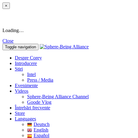
×
Loading…
Close
Toggle navigation
Despre Corey
Introducere
Stiri
Intel
Press / Media
Evenimente
Videos
Sphere-Being Alliance Channel
Goode Vlog
Întrebări frecvente
Store
Languages
Deutsch
English
Español