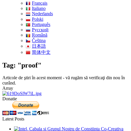
Français
Italiano
Nederlands
Polski
Português
Pусский
Română
Čeština
日本語
简体中文
Tag: "proof"
Articole de ştiri în acest moment - vă rugăm să verificaţi din nou în
curând.
Array
Donatie
Latest Posts