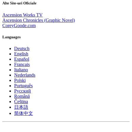
Alte Site-uri Oficiale
Ascension Works TV
Ascension Chronicles (Graphic Novel)
CoreyGoode.com
Languages
Deutsch
English
Español
Français
Italiano
Nederlands
Polski
Português
Pусский
Română
Čeština
日本語
简体中文