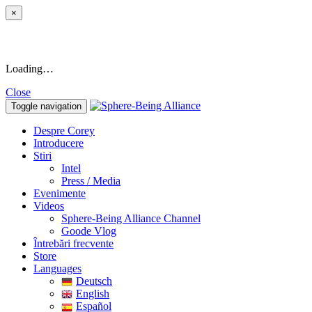
×
Loading…
Close
Toggle navigation
Despre Corey
Introducere
Stiri
Intel
Press / Media
Evenimente
Videos
Sphere-Being Alliance Channel
Goode Vlog
Întrebări frecvente
Store
Languages
Deutsch
English
Español