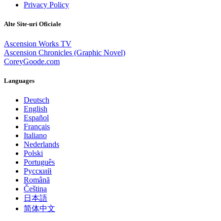
Privacy Policy
Alte Site-uri Oficiale
Ascension Works TV
Ascension Chronicles (Graphic Novel)
CoreyGoode.com
Languages
Deutsch
English
Español
Français
Italiano
Nederlands
Polski
Português
Pусский
Română
Čeština
日本語
简体中文