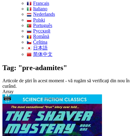
Français
Italiano
Nederlands
Polski
Português
Pусский
Română
Čeština
日本語
简体中文
Tag: "pre-adamites"
Articole de ştiri în acest moment - vă rugăm să verificaţi din nou în
curând.
Array