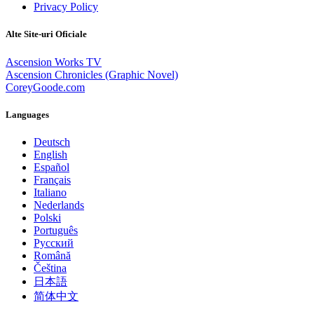
Privacy Policy
Alte Site-uri Oficiale
Ascension Works TV
Ascension Chronicles (Graphic Novel)
CoreyGoode.com
Languages
Deutsch
English
Español
Français
Italiano
Nederlands
Polski
Português
Pусский
Română
Čeština
日本語
简体中文