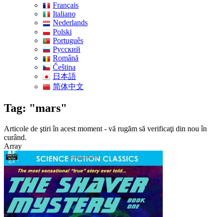
Français
Italiano
Nederlands
Polski
Português
Pусский
Română
Čeština
日本語
简体中文
Tag: "mars"
Articole de ştiri în acest moment - vă rugăm să verificaţi din nou în
curând.
Array