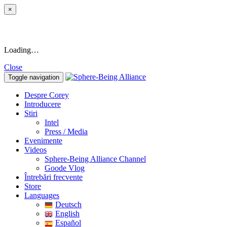
×
Loading…
Close
Toggle navigation
Despre Corey
Introducere
Stiri
Intel
Press / Media
Evenimente
Videos
Sphere-Being Alliance Channel
Goode Vlog
Întrebări frecvente
Store
Languages
Deutsch
English
Español