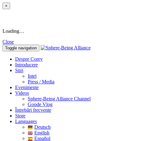
×
Loading…
Close
Toggle navigation
Despre Corey
Introducere
Stiri
Intel
Press / Media
Evenimente
Videos
Sphere-Being Alliance Channel
Goode Vlog
Întrebări frecvente
Store
Languages
Deutsch
English
Español