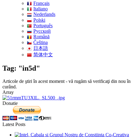
Français
Italiano
Nederlands
Polski
Português
Pусский
Română
Čeština
日本語
简体中文
Tag: "in5d"
Articole de ştiri în acest moment - vă rugăm să verificaţi din nou în
curând.
Array
Donatie
Latest Posts