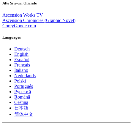
Alte Site-uri Oficiale
Ascension Works TV
Ascension Chronicles (Graphic Novel)
CoreyGoode.com
Languages
Deutsch
English
Español
Français
Italiano
Nederlands
Polski
Português
Pусский
Română
Čeština
日本語
简体中文