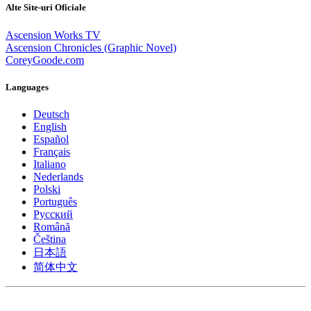
Alte Site-uri Oficiale
Ascension Works TV
Ascension Chronicles (Graphic Novel)
CoreyGoode.com
Languages
Deutsch
English
Español
Français
Italiano
Nederlands
Polski
Português
Pусский
Română
Čeština
日本語
简体中文