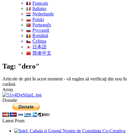
Français
Italiano
Nederlands
Polski
Português
Pусский
Română
Čeština
日本語
简体中文
Tag: "dero"
Articole de ştiri în acest moment - vă rugăm să verificaţi din nou în
curând.
Array
Donatie
Latest Posts