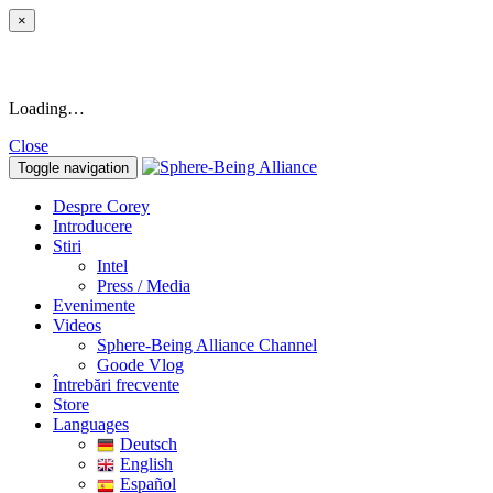
×
Loading…
Close
Toggle navigation
Despre Corey
Introducere
Stiri
Intel
Press / Media
Evenimente
Videos
Sphere-Being Alliance Channel
Goode Vlog
Întrebări frecvente
Store
Languages
Deutsch
English
Español