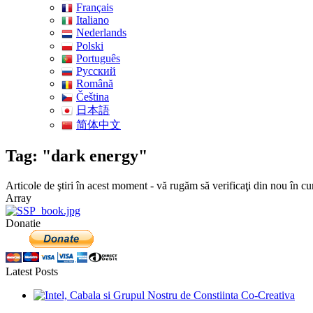
Français
Italiano
Nederlands
Polski
Português
Pусский
Română
Čeština
日本語
简体中文
Tag: "dark energy"
Articole de ştiri în acest moment - vă rugăm să verificaţi din nou în cu
Array
Donatie
Latest Posts