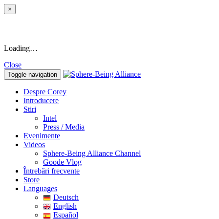
×
Loading…
Close
Toggle navigation
Despre Corey
Introducere
Stiri
Intel
Press / Media
Evenimente
Videos
Sphere-Being Alliance Channel
Goode Vlog
Întrebări frecvente
Store
Languages
Deutsch
English
Español