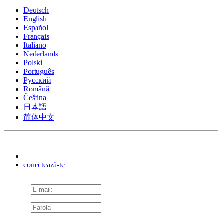
Deutsch
English
Español
Français
Italiano
Nederlands
Polski
Português
Pусский
Română
Čeština
日本語
简体中文
conectează-te