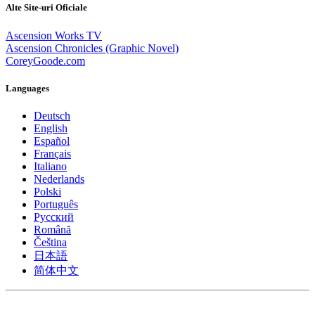
Alte Site-uri Oficiale
Ascension Works TV
Ascension Chronicles (Graphic Novel)
CoreyGoode.com
Languages
Deutsch
English
Español
Français
Italiano
Nederlands
Polski
Português
Pусский
Română
Čeština
日本語
简体中文