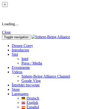
×
Loading…
Close
Toggle navigation
Despre Corey
Introducere
Stiri
Intel
Press / Media
Evenimente
Videos
Sphere-Being Alliance Channel
Goode Vlog
Întrebări frecvente
Store
Languages
Deutsch
English
Español