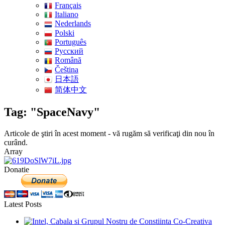
Français
Italiano
Nederlands
Polski
Português
Pусский
Română
Čeština
日本語
简体中文
Tag: "SpaceNavy"
Articole de ştiri în acest moment - vă rugăm să verificaţi din nou în
curând.
Array
Donatie
Latest Posts