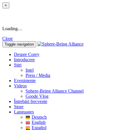
×
Loading…
Close
Toggle navigation
Despre Corey
Introducere
Stiri
Intel
Press / Media
Evenimente
Videos
Sphere-Being Alliance Channel
Goode Vlog
Întrebări frecvente
Store
Languages
Deutsch
English
Español