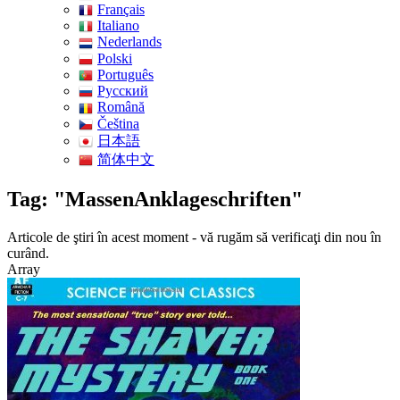
Français
Italiano
Nederlands
Polski
Português
Pусский
Română
Čeština
日本語
简体中文
Tag: "MassenAnklageschriften"
Articole de ştiri în acest moment - vă rugăm să verificaţi din nou în
curând.
Array