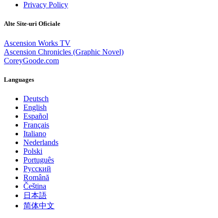
Privacy Policy
Alte Site-uri Oficiale
Ascension Works TV
Ascension Chronicles (Graphic Novel)
CoreyGoode.com
Languages
Deutsch
English
Español
Français
Italiano
Nederlands
Polski
Português
Pусский
Română
Čeština
日本語
简体中文