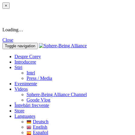
×
Loading…
Close
Toggle navigation
Despre Corey
Introducere
Stiri
Intel
Press / Media
Evenimente
Videos
Sphere-Being Alliance Channel
Goode Vlog
Întrebări frecvente
Store
Languages
Deutsch
English
Español