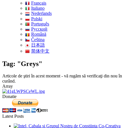
Français
Italiano
Nederlands
Polski
Português
Pусский
Română
Čeština
日本語
简体中文
Tag: "Greys"
Articole de ştiri în acest moment - vă rugăm să verificaţi din nou în
curând.
Array
Donatie
Latest Posts