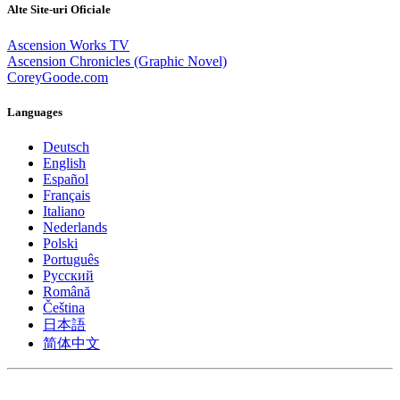
Alte Site-uri Oficiale
Ascension Works TV
Ascension Chronicles (Graphic Novel)
CoreyGoode.com
Languages
Deutsch
English
Español
Français
Italiano
Nederlands
Polski
Português
Pусский
Română
Čeština
日本語
简体中文