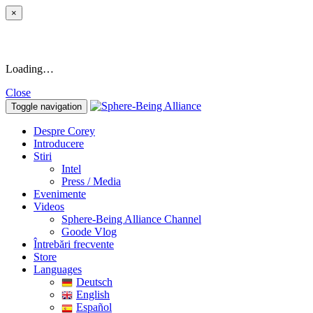
×
Loading…
Close
Toggle navigation
Despre Corey
Introducere
Stiri
Intel
Press / Media
Evenimente
Videos
Sphere-Being Alliance Channel
Goode Vlog
Întrebări frecvente
Store
Languages
Deutsch
English
Español