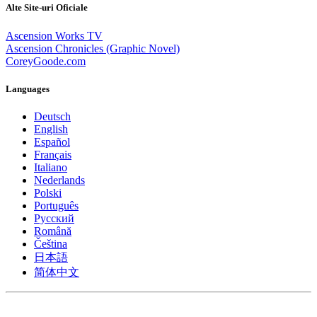
Alte Site-uri Oficiale
Ascension Works TV
Ascension Chronicles (Graphic Novel)
CoreyGoode.com
Languages
Deutsch
English
Español
Français
Italiano
Nederlands
Polski
Português
Pусский
Română
Čeština
日本語
简体中文