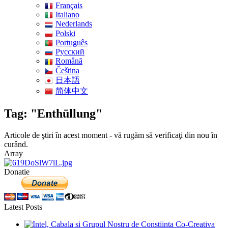
Français
Italiano
Nederlands
Polski
Português
Pусский
Română
Čeština
日本語
简体中文
Tag: "Enthüllung"
Articole de ştiri în acest moment - vă rugăm să verificaţi din nou în
curând.
Array
Donatie
Latest Posts