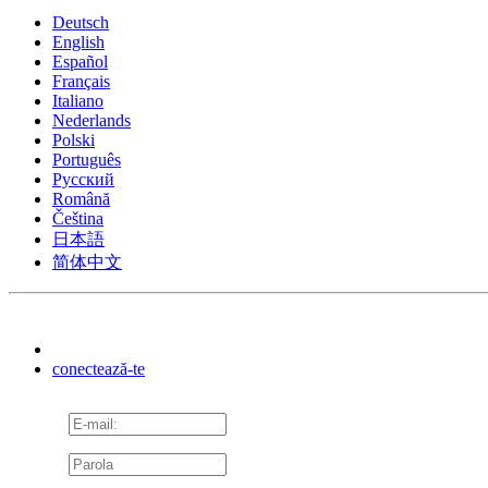
Deutsch
English
Español
Français
Italiano
Nederlands
Polski
Português
Pусский
Română
Čeština
日本語
简体中文
conectează-te