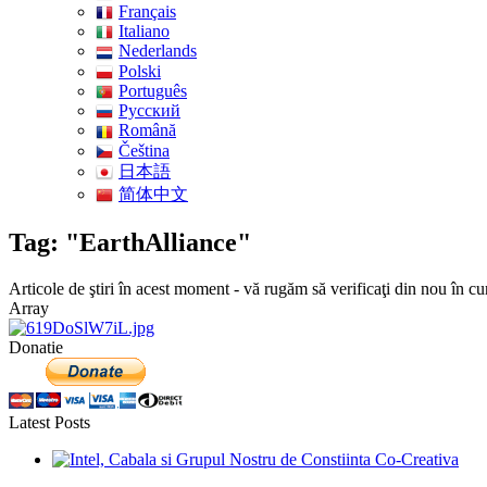
Français
Italiano
Nederlands
Polski
Português
Pусский
Română
Čeština
日本語
简体中文
Tag: "EarthAlliance"
Articole de ştiri în acest moment - vă rugăm să verificaţi din nou în cu
Array
Donatie
Latest Posts