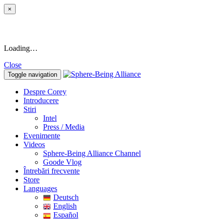
×
Loading…
Close
Toggle navigation
Despre Corey
Introducere
Stiri
Intel
Press / Media
Evenimente
Videos
Sphere-Being Alliance Channel
Goode Vlog
Întrebări frecvente
Store
Languages
Deutsch
English
Español