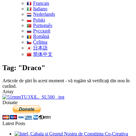
Français
Italiano
Nederlands
Polski
Português
Pусский
Română
Čeština
日本語
简体中文
Tag: "Draco"
Articole de ştiri în acest moment - vă rugăm să verificaţi din nou în
curând.
Array
Donatie
Latest Posts