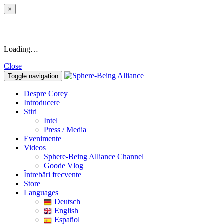
×
Loading…
Close
Toggle navigation
Despre Corey
Introducere
Stiri
Intel
Press / Media
Evenimente
Videos
Sphere-Being Alliance Channel
Goode Vlog
Întrebări frecvente
Store
Languages
Deutsch
English
Español