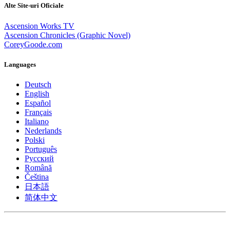
Alte Site-uri Oficiale
Ascension Works TV
Ascension Chronicles (Graphic Novel)
CoreyGoode.com
Languages
Deutsch
English
Español
Français
Italiano
Nederlands
Polski
Português
Pусский
Română
Čeština
日本語
简体中文