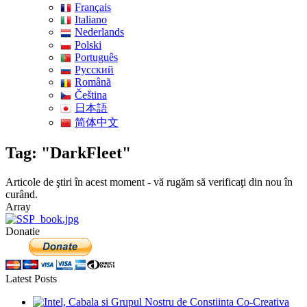
Français
Italiano
Nederlands
Polski
Português
Pусский
Română
Čeština
日本語
简体中文
Tag: "DarkFleet"
Articole de ştiri în acest moment - vă rugăm să verificaţi din nou în
curând.
Array
Donatie
Latest Posts