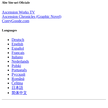
Alte Site-uri Oficiale
Ascension Works TV
Ascension Chronicles (Graphic Novel)
CoreyGoode.com
Languages
Deutsch
English
Español
Français
Italiano
Nederlands
Polski
Português
Pусский
Română
Čeština
日本語
简体中文