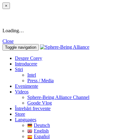
×
Loading…
Close
Toggle navigation
Despre Corey
Introducere
Stiri
Intel
Press / Media
Evenimente
Videos
Sphere-Being Alliance Channel
Goode Vlog
Întrebări frecvente
Store
Languages
Deutsch
English
Español