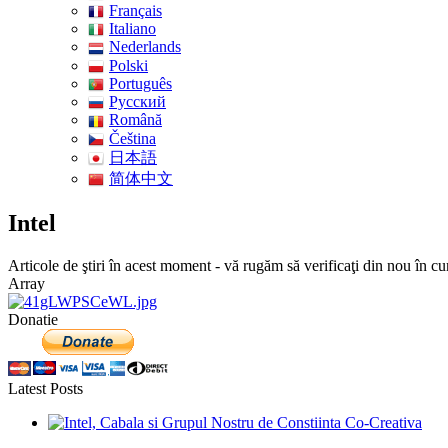
Français
Italiano
Nederlands
Polski
Português
Pусский
Română
Čeština
日本語
简体中文
Intel
Articole de ştiri în acest moment - vă rugăm să verificaţi din nou în cu
Array
Donatie
Latest Posts