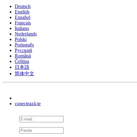
Deutsch
English
Español
Français
Italiano
Nederlands
Polski
Português
Pусский
Română
Čeština
日本語
简体中文
conectează-te