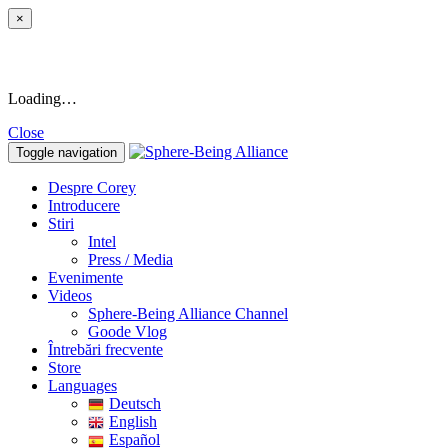
×
Loading…
Close
Toggle navigation
Despre Corey
Introducere
Stiri
Intel
Press / Media
Evenimente
Videos
Sphere-Being Alliance Channel
Goode Vlog
Întrebări frecvente
Store
Languages
Deutsch
English
Español