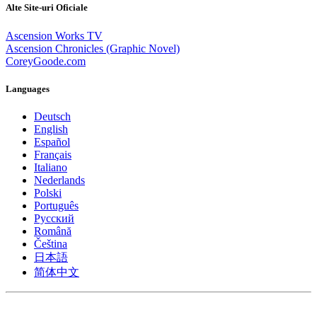
Alte Site-uri Oficiale
Ascension Works TV
Ascension Chronicles (Graphic Novel)
CoreyGoode.com
Languages
Deutsch
English
Español
Français
Italiano
Nederlands
Polski
Português
Pусский
Română
Čeština
日本語
简体中文