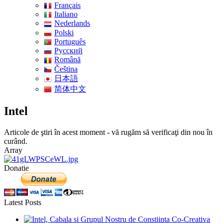
Français
Italiano
Nederlands
Polski
Português
Pусский
Română
Čeština
日本語
简体中文
Intel
Articole de ştiri în acest moment - vă rugăm să verificaţi din nou în
curând.
Array
Donatie
Latest Posts