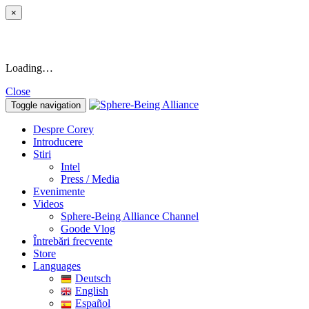
×
Loading…
Close
Toggle navigation
Despre Corey
Introducere
Stiri
Intel
Press / Media
Evenimente
Videos
Sphere-Being Alliance Channel
Goode Vlog
Întrebări frecvente
Store
Languages
Deutsch
English
Español