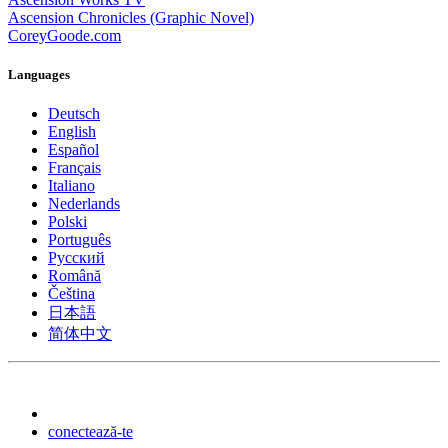
Ascension Chronicles (Graphic Novel)
CoreyGoode.com
Languages
Deutsch
English
Español
Français
Italiano
Nederlands
Polski
Português
Pусский
Română
Čeština
日本語
简体中文
conectează-te