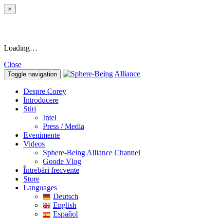
×
Loading…
Close
Toggle navigation
Despre Corey
Introducere
Stiri
Intel
Press / Media
Evenimente
Videos
Sphere-Being Alliance Channel
Goode Vlog
Întrebări frecvente
Store
Languages
Deutsch
English
Español